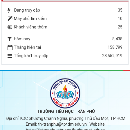
Đang truy cập
35
Máy chủ tìm kiếm
10
Khách viếng thăm
25
Hôm nay
8,438
Tháng hiện tại
158,799
Tổng lượt truy cập
28,552,919
TRƯỜNG TIỂU HỌC TRẦN PHÚ
Địa chỉ:
KDC phường Chánh Nghĩa, phường Thủ Dầu Một, TP HCM
Email:
th-tranphu@tptdm.edu.vn
; Website:
http://thtranphu.phuongthudaumot.edu.vn